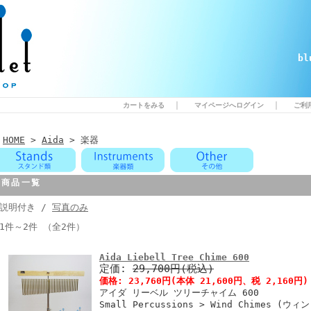
b
｜
｜
カートをみる
マイページへログイン
ご利
HOME
>
Aida
> 楽器
商品一覧
説明付き /
写真のみ
1件～2件 （全2件）
Aida Liebell Tree Chime 600
定価:
29,700円(税込)
価格:
23,760円
(本体 21,600円、税 2,160円)
アイダ リーベル ツリーチャイム 600
Small Percussions > Wind Chimes (ウ