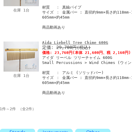
材質 ： 真鍮パイプ
在庫 1台
サイズ ： 金属バー : 直径約9mm×長さ約118mm-1
605mm×約45mm
商品動画あり
Aida Liebell Tree Chime 600G
定価:
29,700円(税込)
価格:
23,760円
(本体 21,600円、税 2,160円)
アイダ リーベル ツリーチャイム 600G
Small Percussions > Wind Chimes (ウ
材質 ： アルミ (ソリッドバー)
在庫 1台
サイズ ： 金属バー : 直径約9mm×長さ約118mm-1
605mm×約45mm
商品動画あり
1件～2件 （全2件）