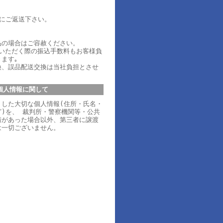
内にご返送下さい。
品の場合はご容赦ください。
ていただく際の振込手数料もお客様負
ます｡
換、誤品配送交換は当社負担とさせ
個人情報に関して
りした大切な個人情報(住所・氏名・
)を、 裁判所・警察機関等・公共
請があった場合以外、第三者に譲渡
は一切ございません。