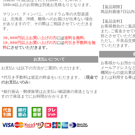
160cm以上のお荷物は別途お見積もりとなります。
【返品期限】
商品到着後7日以
マリンバ、ティンパニ、バスドラム等の大型楽器
は、北海道、沖縄、離島へのお届けが出来ない場合
【返品送料】
がありますので、その際はご相談させていただきま
お客様都合のご返
す。
また､ご返金させ
担とさせていただき
30,000円以上お買い上げの方
には
送料を無料､
ただし、不良品交
10,000円以上お買い上げの方
には
代引き手数料を無
ていただきます。
料
にさせていただきます。
お支払いについて
お客様からお預か
メールアドレスなど
お支払いは以下の方法がご選択いただけます。
機関からの提出要
*代引き手数料は規定の料金をいただきます。
（
現金で
または利用する事
のお支払いのみ
）
*銀行振込・郵便振替はお支払い確認後の発送となりま
すので発送までにお時間がかかります。