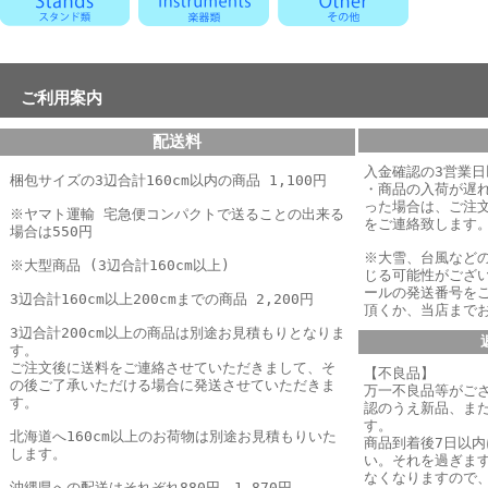
ご利用案内
配送料
入金確認の3営業
梱包サイズの3辺合計160cm以内の商品 1,100円
・商品の入荷が遅
った場合は、
ご注
※ヤマト運輸 宅急便コンパクトで送ることの出来る
をご連絡致します
場合は550円
※大雪、台風など
※大型商品 (3辺合計160cm以上)
じる可能性がござ
ールの発送番号を
3辺合計160cm以上200cmまでの商品 2,200円
頂くか、当店まで
3辺合計200cm以上の商品は別途お見積もりとなりま
す。
ご注文後に送料をご連絡させていただきまして、そ
【不良品】
の後ご了承いただける場合に発送させていただきま
万一不良品等がご
す。
認のうえ新品、ま
す。
北海道へ160cm以上のお荷物は別途お見積もりいた
商品到着後7日以
します。
い。それを過ぎま
なくなりますので
沖縄県への配送はそれぞれ880円、1,870円、