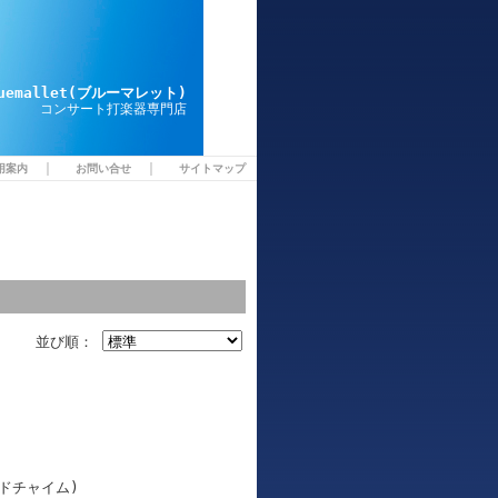
luemallet(ブルーマレット)
コンサート打楽器専門店
｜
｜
用案内
お問い合せ
サイトマップ
並び順：
ィンドチャイム)