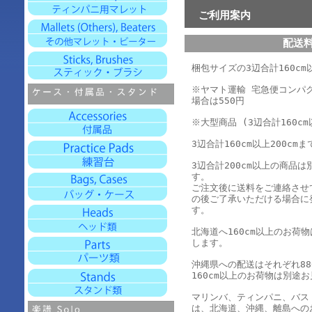
ご利用案内
配送
梱包サイズの3辺合計160cm以
※ヤマト運輸 宅急便コンパ
場合は550円
※大型商品 (3辺合計160cm
3辺合計160cm以上200cmま
3辺合計200cm以上の商品
す。
ご注文後に送料をご連絡させ
の後ご了承いただける場合に
す。
北海道へ160cm以上のお荷
します。
沖縄県への配送はそれぞれ880
160cm以上のお荷物は別途
マリンバ、ティンパニ、バス
は、北海道、沖縄、離島への