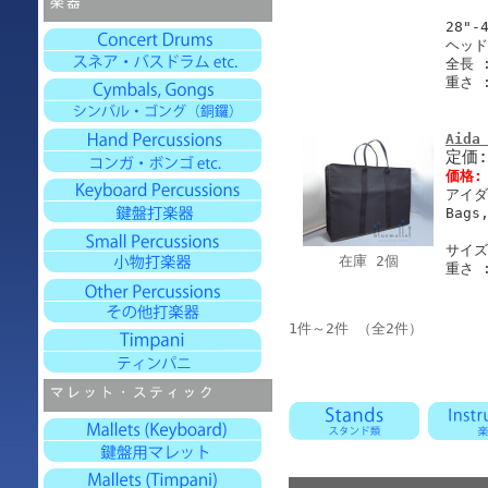
28"-
ヘッド
全長 :
重さ :
Aida
定価
価格
アイダ
Bags
サイズ 
在庫 2個
重さ :
1件～2件 （全2件）