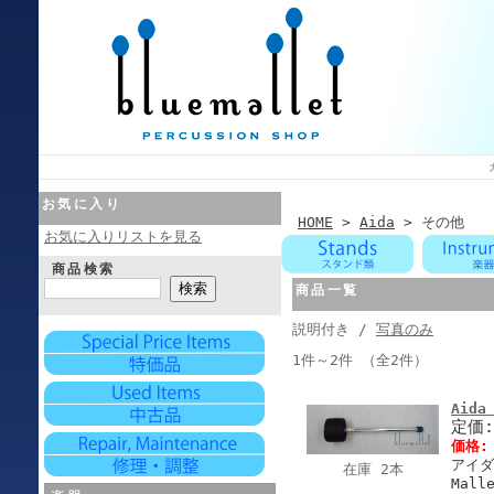
お気に入り
HOME
>
Aida
> その他
お気に入りリストを見る
商品検索
商品一覧
説明付き /
写真のみ
1件～2件 （全2件）
Aida
定価
価格
アイダ
在庫 2本
Mall