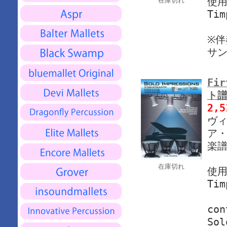
使
在庫切れ
Tim
※伴
サ
Fi
ト譜
2,
ヴィ
ア・
楽譜
在庫切れ
使
Tim
con
Sol