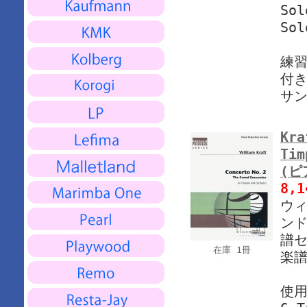
Sol
Sol
練習
付
サ
Kra
Tim
(ピ
8,
ウィ
ンド
譜セ
在庫 1冊
楽譜
使