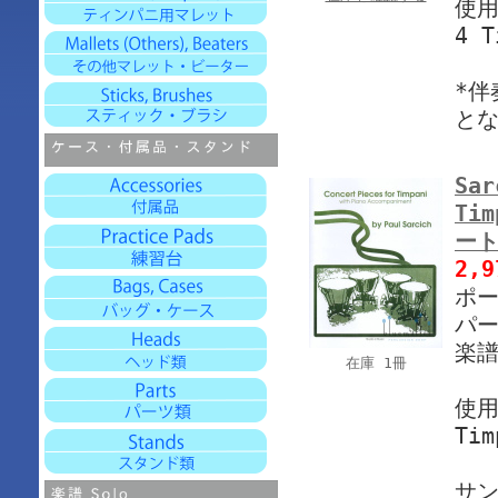
使
4 T
*伴
とな
Sar
Ti
ート
2,
ポー
パー
楽譜
在庫 1冊
使
Tim
サ