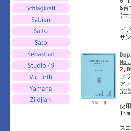
6 
6
(サ
ピア
サ
Dup
No
2,
フラ
ア・
楽譜
在庫 1冊
使
Tim
ス