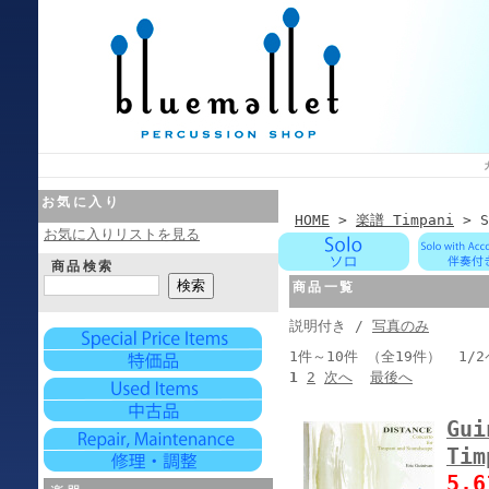
お気に入り
HOME
>
楽譜 Timpani
> S
お気に入りリストを見る
商品検索
商品一覧
説明付き /
写真のみ
1件～10件 （全19件） 1/
1
2
次へ
最後へ
Gui
Tim
5,