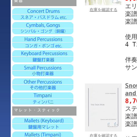
エリ
在庫を確認する
楽譜 
楽譜
使
4 T
伴奏
サ
Sno
and
8,
ステ
楽譜 
楽譜
在庫を確認する