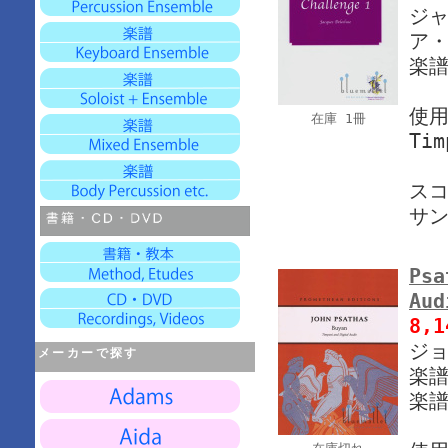
ジャ
ア・
楽譜
使
在庫 1冊
Tim
ス
サ
Psa
Aud
8,
ジョ
メーカーで探す
楽譜 
楽譜