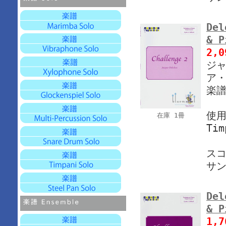
Del
& 
2,
ジャ
ア・
楽譜
使
在庫 1冊
Tim
ス
サ
Del
& 
1,