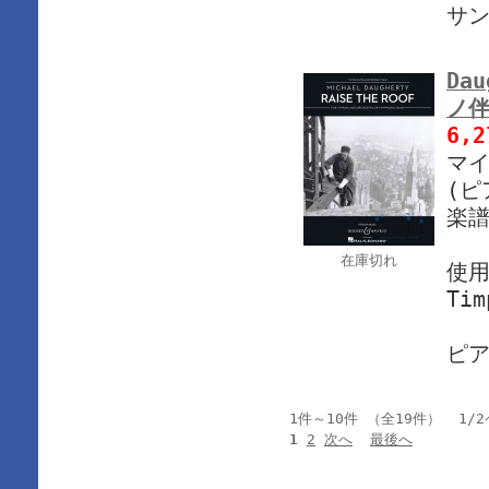
サ
Dau
ノ伴
6,
マイ
(ピ
楽譜
在庫切れ
使
Tim
ピア
1件～10件 （全19件） 1/
1
2
次へ
最後へ