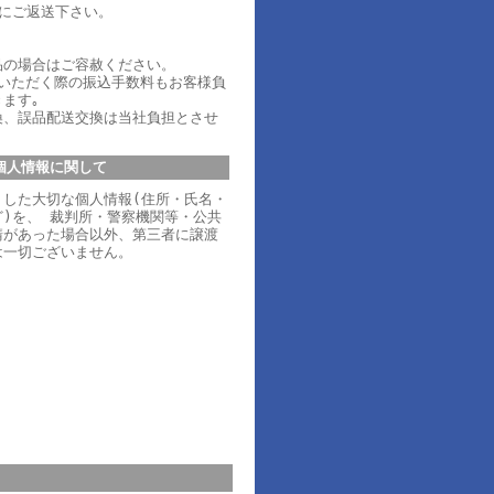
内にご返送下さい。
品の場合はご容赦ください。
ていただく際の振込手数料もお客様負
ます｡
換、誤品配送交換は当社負担とさせ
個人情報に関して
りした大切な個人情報(住所・氏名・
)を、 裁判所・警察機関等・公共
請があった場合以外、第三者に譲渡
は一切ございません。