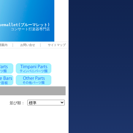
luemallet(ブルーマレット)
コンサート打楽器専門店
｜
｜
用案内
お問い合せ
サイトマップ
並び順：