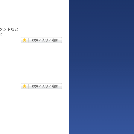
タンドなど
など