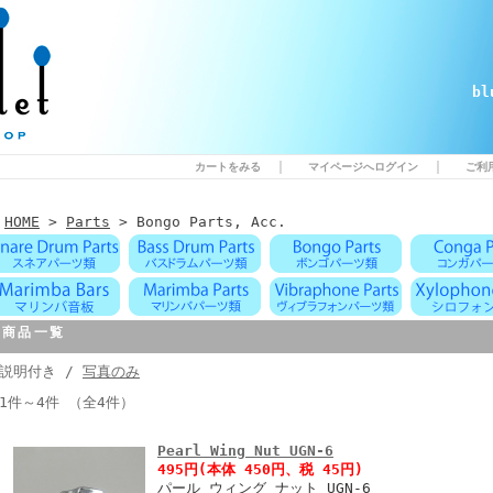
b
｜
｜
カートをみる
マイページへログイン
ご利
HOME
>
Parts
> Bongo Parts, Acc.
商品一覧
説明付き /
写真のみ
1件～4件 （全4件）
Pearl Wing Nut UGN-6
495円
(本体 450円、税 45円)
パール ウィング ナット UGN-6