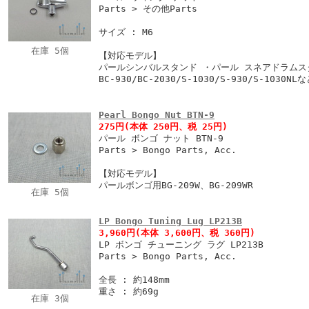
Parts > その他Parts
サイズ : M6
在庫 5個
【対応モデル】
パールシンバルスタンド ・パール スネアドラムス
BC-930/BC-2030/S-1030/S-930/S-1030NL
Pearl Bongo Nut BTN-9
275円
(本体 250円、税 25円)
パール ボンゴ ナット BTN-9
Parts > Bongo Parts, Acc.
【対応モデル】
パールボンゴ用BG-209W、BG-209WR
在庫 5個
LP Bongo Tuning Lug LP213B
3,960円
(本体 3,600円、税 360円)
LP ボンゴ チューニング ラグ LP213B
Parts > Bongo Parts, Acc.
全長 : 約148mm
重さ : 約69g
在庫 3個