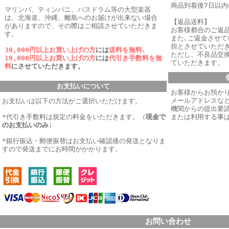
商品到着後7日以
マリンバ、ティンパニ、バスドラム等の大型楽器
は、北海道、沖縄、離島へのお届けが出来ない場合
【返品送料】
がありますので、その際はご相談させていただきま
お客様都合のご返
す。
また､ご返金させ
担とさせていただき
30,000円以上お買い上げの方
には
送料を無料､
ただし、不良品交
10,000円以上お買い上げの方
には
代引き手数料を無
ていただきます。
料
にさせていただきます。
お支払いについて
お客様からお預か
メールアドレスなど
お支払いは以下の方法がご選択いただけます。
機関からの提出要
*代引き手数料は規定の料金をいただきます。
（
現金で
または利用する事
のお支払いのみ
）
*銀行振込・郵便振替はお支払い確認後の発送となりま
すので発送までにお時間がかかります。
お問い合わせ