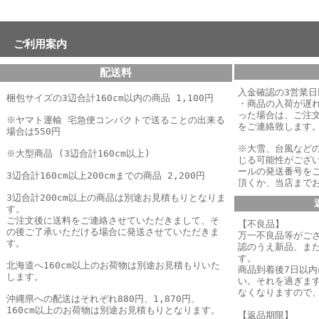
ご利用案内
配送料
入金確認の3営業
梱包サイズの3辺合計160cm以内の商品 1,100円
・商品の入荷が遅
った場合は、
ご注
※ヤマト運輸 宅急便コンパクトで送ることの出来る
をご連絡致します
場合は550円
※大雪、台風など
※大型商品 (3辺合計160cm以上)
じる可能性がござ
ールの発送番号を
3辺合計160cm以上200cmまでの商品 2,200円
頂くか、当店まで
3辺合計200cm以上の商品は別途お見積もりとなりま
す。
ご注文後に送料をご連絡させていただきまして、そ
【不良品】
の後ご了承いただける場合に発送させていただきま
万一不良品等がご
す。
認のうえ新品、ま
す。
北海道へ160cm以上のお荷物は別途お見積もりいた
商品到着後7日以
します。
い。それを過ぎま
なくなりますので
沖縄県への配送はそれぞれ880円、1,870円、
160cm以上のお荷物は別途お見積もりとなります。
【返品期限】