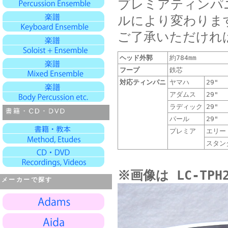
プレミアティンパ
ルにより変わりま
ご了承いただけれ
ヘッド外郭
約784mm
フープ
鉄芯
対応ティンパニ
ヤマハ
29"
アダムス
29"
ラディック
29"
パール
29"
プレミア
エリー
スタン
※画像は LC-TPH
メーカーで探す