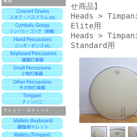
せ商品】
Heads > Timpan
Elite用
Heads > Timpan
Standard用