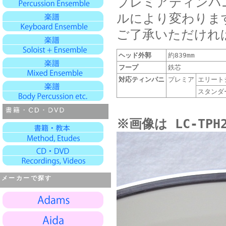
プレミアティンパ
ルにより変わりま
ご了承いただけれ
ヘッド外郭
約839mm
フープ
鉄芯
対応ティンパニ
プレミア
エリート
スタンダ
※画像は LC-TPH
メーカーで探す