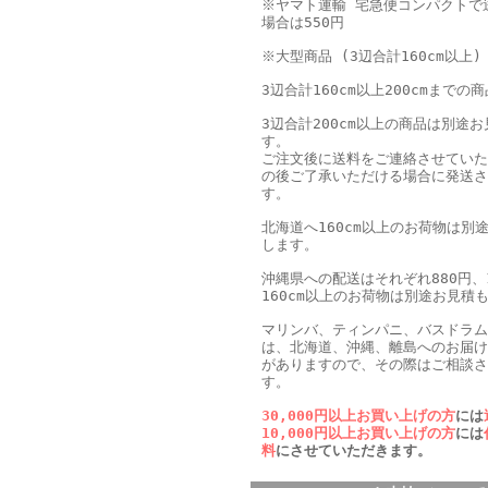
※ヤマト運輸 宅急便コンパクトで
場合は550円
※大型商品 (3辺合計160cm以上)
3辺合計160cm以上200cmまでの商
3辺合計200cm以上の商品は別途
す。
ご注文後に送料をご連絡させていた
の後ご了承いただける場合に発送さ
す。
北海道へ160cm以上のお荷物は別
します。
沖縄県への配送はそれぞれ880円、1
160cm以上のお荷物は別途お見積
マリンバ、ティンパニ、バスドラム
は、北海道、沖縄、離島へのお届け
がありますので、その際はご相談さ
す。
30,000円以上お買い上げの方
には
10,000円以上お買い上げの方
には
料
にさせていただきます。