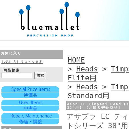
お気に入り
HOME
お気に入りリストを見る
>
Heads
>
Timp
商品検索
Elite用
>
Heads
>
Timp
Standard用
Aspr LC Timpani He
32"用) 【お取り寄せ商品】
アサプラ LC ティ
トシリーズ 30"