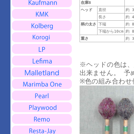
在庫B
ヘッド
直径
約 3
長さ
約 4
柄の太さ
下端
約 8
下端から10cm
約 8
重さ
約 3
※ヘッドの色は、
出来ません。 予
※色の組み合わせ