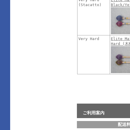
(Stacatto)
Black/Y
Very Hard
Elite Ma
Hard (
ご利用案内
配送