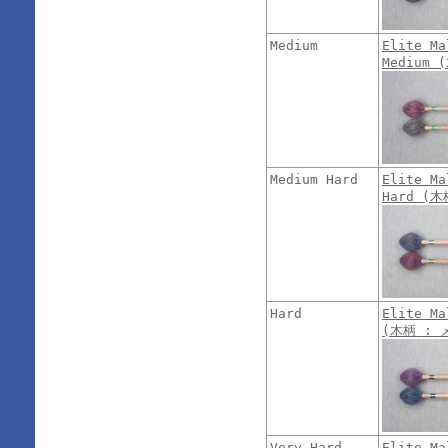
Medium
Elite Ma
Medium
Medium Hard
Elite Ma
Hard (
Hard
Elite Ma
(木柄 : 
Very Hard
Elite Ma