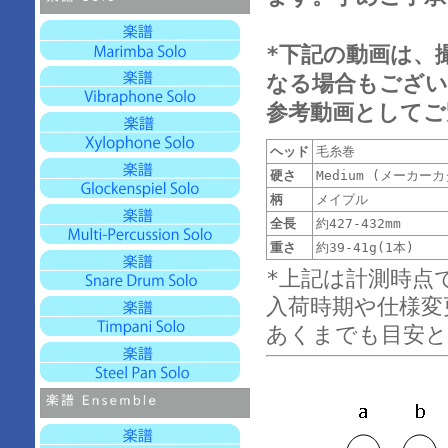
*下記の動画は、
なる場合もござい
参考動画としてご
ヘッド
毛糸巻
硬さ
Medium (メーカー
柄
メイプル
全長
約427-432mm
重さ
約39-41g(1本)
*上記は計測時点
入荷時期や仕様変
あくまでも目安と