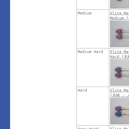
Medium
Elite Ma
Medium
Medium Hard
Elite Ma
Hard (
Hard
Elite Ma
(木柄 : 
Very Hard
Elite Ma