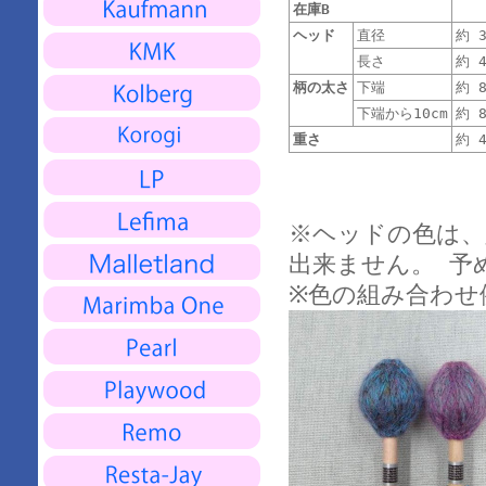
在庫B
ヘッド
直径
約 3
長さ
約 4
柄の太さ
下端
約 8
下端から10cm
約 8
重さ
約 4
※ヘッドの色は、
出来ません。 予
※色の組み合わせ