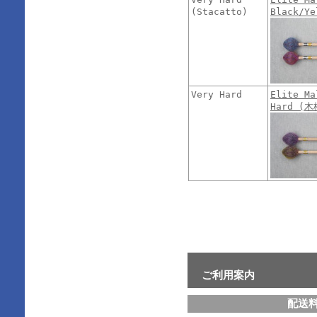
(Stacatto)
Black/Y
Very Hard
Elite Ma
Hard (
ご利用案内
配送